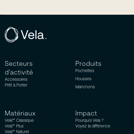
Secteurs
Produits
Pochettes
d'activité
Housses
Accessoires
Prêt à Porter
Manchons
Matériaux
Impact
Vela™ Classique
Pourquoi Vela ?
Vela™ Plus
Voyez la différence
Vela™ Naturel