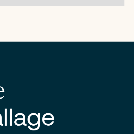
e
llage