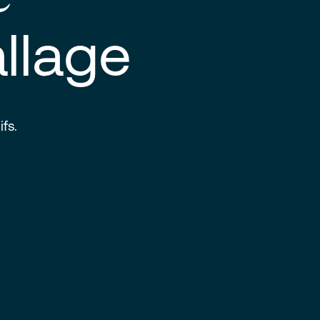
llage
fs.