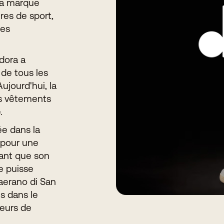
 la marque
res de sport,
ses
adora a
 de tous les
Aujourd'hui, la
es vêtements
.
ée dans la
 pour une
sant que son
e puisse
aerano di San
s dans le
teurs de