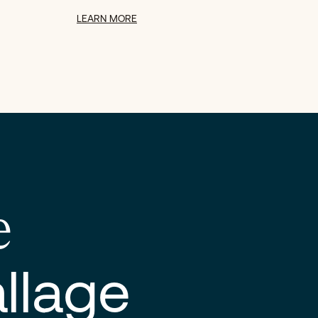
LEARN MORE
e
llage