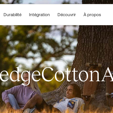
Durabilité
Découvrir
À propos
Intégration
edgeCottonA