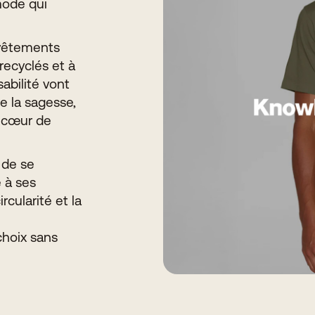
mode qui
 vêtements
recyclés et à
abilité vont
e la sagesse,
u cœur de
 de se
e à ses
rcularité et la
choix sans