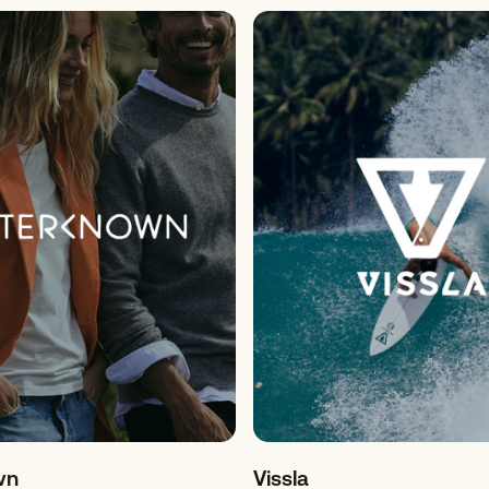
wn
Vissla