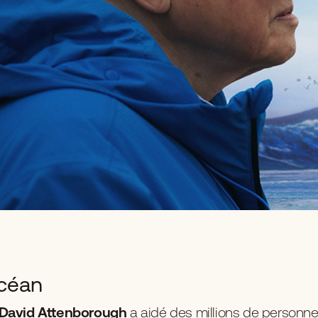
océan
 David Attenborough
a aidé des millions de personne