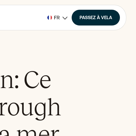
PASSEZ À VELA
an: Ce
orough
la mer