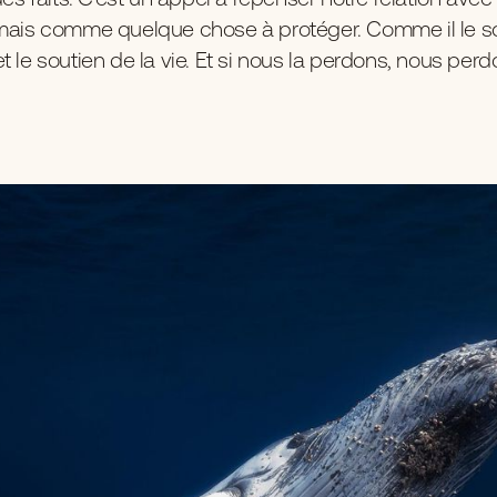
, mais comme quelque chose à protéger. Comme il le 
e et le soutien de la vie. Et si nous la perdons, nous perd