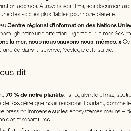
iration accrues. À travers ses films, ses documentaire
l'une des voix les plus fiables pour notre planète.
 au
Centre régional d'information des Nations Unie
nborough attire une attention urgente sur la mer. Ses 
vons la mer, nous nous sauvons nous-mêmes. »
Ce 
 ancrée dans la science, l'écologie et la survie.
ous dit
 de
70 % de notre planè
te
. Ils régulent le climat, sout
ié de l'oxygène que nous respirons. Pourtant, comme l
une pression immense sur les écosystèmes marins – de l
ion des températures.
 faits. C'est un appel à repenser notre relation ave