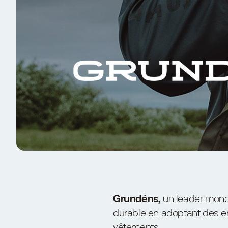
Grundéns
,
un leader mond
durable en adoptant des e
vêtements.