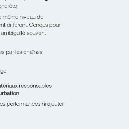
oncrète.
 le même niveau de
nt différent. Conçus pour
 l'ambiguïté souvent
ses par les chaînes
age
atériaux responsables
urbation
es performances ni ajouter