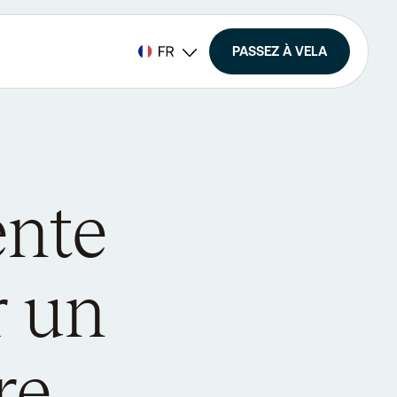
PASSEZ À VELA
ente
r un
re